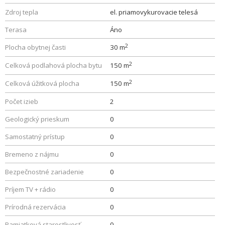
Zdroj tepla
el. priamovykurovacie telesá
Terasa
Áno
2
Plocha obytnej časti
30 m
2
Celková podlahová plocha bytu
150 m
2
Celková úžitková plocha
150 m
Počet izieb
2
Geologický prieskum
0
Samostatný prístup
0
Bremeno z nájmu
0
Bezpečnostné zariadenie
0
Príjem TV + rádio
0
Prírodná rezervácia
0
Pamiatková starostlivosť
0