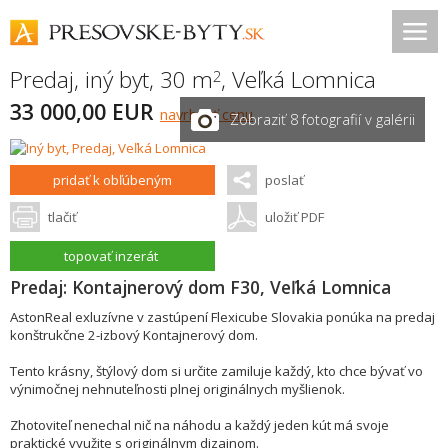
Predaj, iný byt, 30 m
,
Veľká Lomnica
2
33 000,00 EUR
navrhnúť cenu
Zobraziť 8 fotografií v galérii
pridať k obľúbeným
poslať
tlačiť
uložiť PDF
topovať inzerát
Predaj: Kontajnerový dom F30, Veľká Lomnica
AstonReal exluzívne v zastúpení Flexicube Slovakia ponúka na predaj
konštrukčne 2-izbový Kontajnerový dom.
Tento krásny, štýlový dom si určite zamiluje každý, kto chce bývať vo
výnimočnej nehnuteľnosti plnej originálnych myšlienok.
Zhotoviteľ nenechal nič na náhodu a každý jeden kút má svoje
praktické využite s originálnym dizajnom.