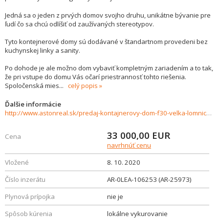
Jedná sa o jeden z prvých domov svojho druhu, unikátne bývanie pre
ľudí čo sa chcú odlíšiť od zaužívaných stereotypov.
Tyto kontejnerové domy sú dodávané v štandartnom provedeni bez
kuchynskej linky a sanity.
Po dohode je ale možno dom vybaviť kompletným zariadením a to tak,
že pri vstupe do domu Vás očarí priestrannosť tohto riešenia.
Spoločenská mies
...
celý popis
Ďalšie informácie
http://www.astonreal.sk/predaj-kontajnerovy-dom-f30-velka-lomnica-579092
33 000,00
EUR
Cena
navrhnúť cenu
Vložené
8. 10. 2020
Číslo inzerátu
AR-0LEA-106253 (AR-25973)
Plynová prípojka
nie je
Spôsob kúrenia
lokálne vykurovanie