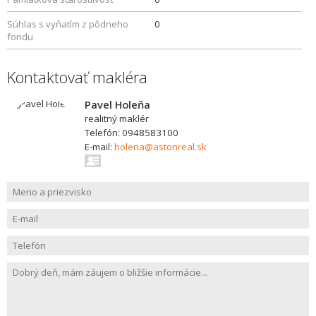
Súhlas s vyňatím z pôdneho
0
fondu
Kontaktovať makléra
Pavel Holeňa
realitný maklér
Telefón: 0948583100
E-mail:
holena@astonreal.sk