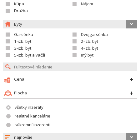
Kúpa
Nájom
Dražba
Byty
Garsónka
Dvojgarsónka
1-izb. byt
2-izb. byt
3-izb. byt
4-izb. byt
5-izb. byt a väčší
Iný byt
Cena
Plocha
všetky inzeráty
realitné kancelárie
súkromní inzerenti
najnovšie