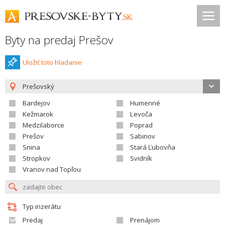
Byty na predaj Prešov
Uložiť toto hladanie
Prešovský
Bardejov
Humenné
Kežmarok
Levoča
Medzilaborce
Poprad
Prešov
Sabinov
Snina
Stará Ľubovňa
Stropkov
Svidník
Vranov nad Topľou
Typ inzerátu
Predaj
Prenájom