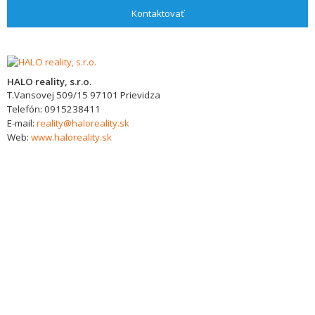
Kontaktovať
HALO reality, s.r.o.
T.Vansovej 509/15
97101
Prievidza
Telefón:
0915238411
E-mail:
reality@haloreality.sk
Web:
www.haloreality.sk