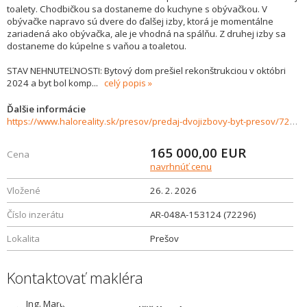
toalety. Chodbičkou sa dostaneme do kuchyne s obývačkou. V
obývačke napravo sú dvere do ďalšej izby, ktorá je momentálne
zariadená ako obývačka, ale je vhodná na spálňu. Z druhej izby sa
dostaneme do kúpelne s vaňou a toaletou.
STAV NEHNUTEĽNOSTI: Bytový dom prešiel rekonštrukciou v októbri
2024 a byt bol komp
...
celý popis
Ďalšie informácie
https://www.haloreality.sk/presov/predaj-dvojizbovy-byt-presov/72296
165 000,00
EUR
Cena
navrhnúť cenu
Vložené
26. 2. 2026
Číslo inzerátu
AR-048A-153124 (72296)
Lokalita
Prešov
Kontaktovať makléra