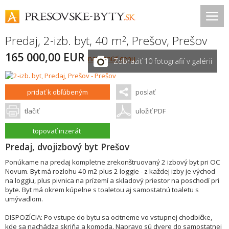
Predaj, 2-izb. byt, 40 m
,
Prešov
,
Prešov
2
165 000,00 EUR
navrhnúť cenu
Zobraziť 10 fotografií v galérii
pridať k obľúbeným
poslať
tlačiť
uložiť PDF
topovať inzerát
Predaj, dvojizbový byt Prešov
Ponúkame na predaj kompletne zrekonštruovaný 2 izbový byt pri OC
Novum. Byt má rozlohu 40 m2 plus 2 loggie - z každej izby je východ
na loggiu, plus pivnica na prízemí a skladový priestor na poschodí pri
byte. Byt má okrem kúpelne s toaletou aj samostatnú toaletu s
umývadlom.
DISPOZÍCIA: Po vstupe do bytu sa ocitneme vo vstupnej chodbičke,
kde sa nachádza skriňa a komoda. Napravo sú dvere do samostatnej