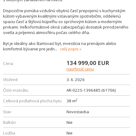
Dispozične ponúka vzdušnú obytnú časť prepojenú s kuchynským
kútom vybaveným kvalitnými vstavanými spotrebičmi, oddelenú
spaciu časť a štýlovú kúpeľňu so sprchovým kútom a modernými
prvkami. Veľkoformátové okná zabezpečujú dostatok prirodzeného
svetla a príjemnú atmosféru počas celého dňa.
Byt je ideálny ako štartovací byt, investícia na prenájom alebo
komfortné bývanie pre jedn
...
celý popis
134 999,00
EUR
Cena
navrhnúť cenu
Vložené
3. 6. 2026
Číslo inzerátu
AR-022S-1396485 (61706)
2
Celková podlahová plocha bytu
38 m
Stav
Novostavba
Balkón
Nie
Lodžia
Nie