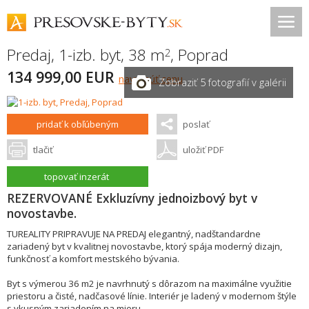
Predaj, 1-izb. byt, 38 m
,
Poprad
2
134 999,00 EUR
navrhnúť cenu
Zobraziť 5 fotografií v galérii
pridať k obľúbeným
poslať
tlačiť
uložiť PDF
topovať inzerát
REZERVOVANÉ Exkluzívny jednoizbový byt v
novostavbe.
TUREALITY PRIPRAVUJE NA PREDAJ elegantný, nadštandardne
zariadený byt v kvalitnej novostavbe, ktorý spája moderný dizajn,
funkčnosť a komfort mestského bývania.
Byt s výmerou 36 m2 je navrhnutý s dôrazom na maximálne využitie
priestoru a čisté, nadčasové línie. Interiér je ladený v modernom štýle
s vkusným zariadením na mieru.