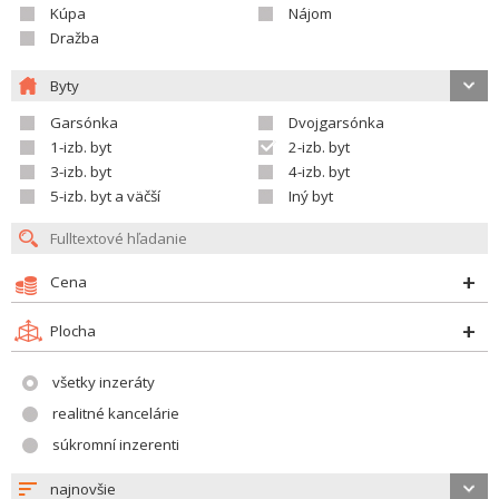
Kúpa
Nájom
Dražba
Byty
Garsónka
Dvojgarsónka
1-izb. byt
2-izb. byt
3-izb. byt
4-izb. byt
5-izb. byt a väčší
Iný byt
Cena
Plocha
všetky inzeráty
realitné kancelárie
súkromní inzerenti
najnovšie