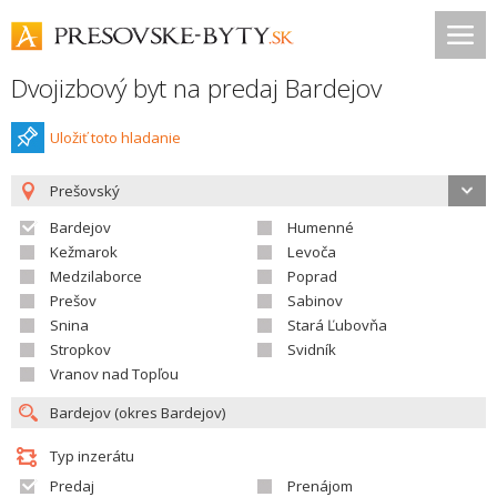
Dvojizbový byt na predaj Bardejov
Uložiť toto hladanie
Prešovský
Bardejov
Humenné
Kežmarok
Levoča
Medzilaborce
Poprad
Prešov
Sabinov
Snina
Stará Ľubovňa
Stropkov
Svidník
Vranov nad Topľou
Typ inzerátu
Predaj
Prenájom